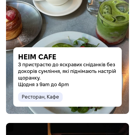
HEIM CAFE
З пристрастю до яскравих сніданків без
докорів сумління, які піднімають настрій
щоранку.
Щодня з 9am до 4pm
Pесторан
,
Кафе