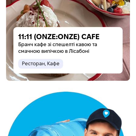
11:11 (ONZE:ONZE) CAFE
Бранч кафе зі спешелті кавою та
смачною випічкою в Лісабоні
Pесторан
,
Кафе