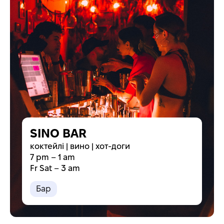
SINO BAR
коктейлі | вино | хот-доги
7 pm – 1 am
Fr Sat – 3 am
Бар